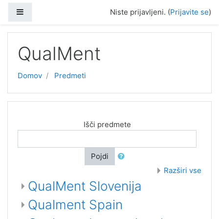
Preskoči na glavno vsebino
Stransko polje
Niste prijavljeni. (
Prijavite se
)
QualMent
Domov
Predmeti
Išči predmete
Pojdi
Razširi vse
QualMent Slovenija
Qualment Spain